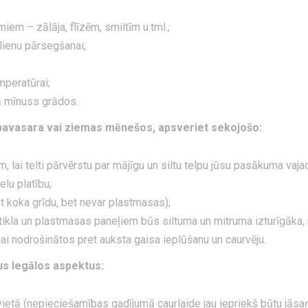
em – zālāja, flīzēm, smiltīm u.tml.;
lienu pārsegšanai;
mperatūrai;
mā mīnuss grādos.
s, pavasara vai ziemas mēnešos, apsveriet sekojošo:
, lai telti pārvērstu par mājīgu un siltu telpu jūsu pasākuma va
ielu platību;
 koka grīdu, bet nevar plastmasas);
tikla un plastmasas paneļiem būs siltuma un mitruma izturīgāka, 
lai nodrošinātos pret auksta gaisa ieplūšanu un caurvēju.
šus legālos aspektus:
ietā (nepieciešamības gadījumā caurlaide jau iepriekš būtu jās