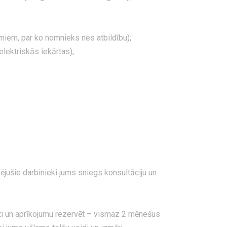
iem, par ko nomnieks nes atbildību);
lektriskās iekārtas);
zējušie darbinieki jums sniegs konsultāciju un
lti un aprīkojumu rezervēt – vismaz 2 mēnešus