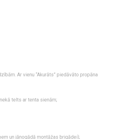
jadzībām. Ar vienu “Akurāts” piedāvāto propāna
nekā telts ar tenta sienām;
aņem un jānogādā montāžas brigādei);