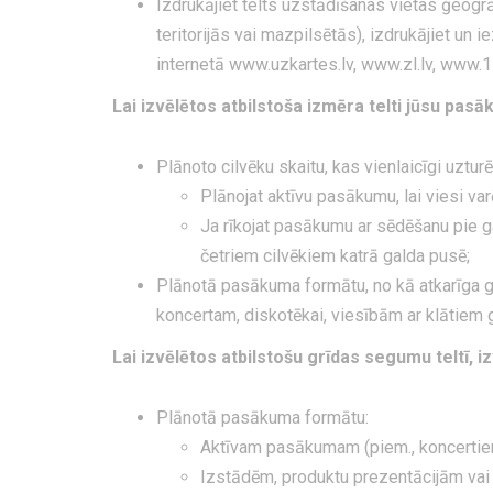
Izdrukājiet telts uzstādīšanas vietas ģeogrā
teritorijās vai mazpilsētās), izdrukājiet un i
internetā www.uzkartes.lv, www.zl.lv, www.11
Lai izvēlētos atbilstoša izmēra telti jūsu pasā
Plānoto cilvēku skaitu, kas vienlaicīgi uzturēs
Plānojat aktīvu pasākumu, lai viesi var
Ja rīkojat pasākumu ar sēdēšanu pie ga
četriem cilvēkiem katrā galda pusē;
Plānotā pasākuma formātu, no kā atkarīga gan
koncertam, diskotēkai, viesībām ar klātiem g
Lai izvēlētos atbilstošu grīdas segumu teltī, iz
Plānotā pasākuma formātu:
Aktīvam pasākumam (piem., koncertiem, 
Izstādēm, produktu prezentācijām vai