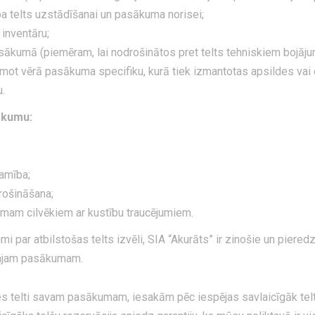
a telts uzstādīšanai un pasākuma norisei;
inventāru;
kumā (piemēram, lai nodrošinātos pret telts tehniskiem bojājum
 vērā pasākuma specifiku, kurā tiek izmantotas apsildes vai e
.
sākumu:
amība;
rošināšana;
am cilvēkiem ar kustību traucējumiem.
i par atbilstošas telts izvēli, SIA “Akurāts” ir zinošie un piered
ajam pasākumam.
šies telti savam pasākumam, iesakām pēc iespējas savlaicīgāk te