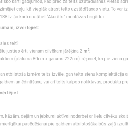
fisko karti gadījumos, kad precīza telts uzstādīšanas vietas adr
ezīmējiet ceļu, kā vieglāk atrast telts uzstādīšanas vietu. To var iz
88.lv. šo karti nosūtiet “Akurāts” montāžas brigādei.
kumam, izvērtējiet:
ies teltī:
2
ētu justies ērti, vienam cilvēkam jārēķina 2
m
;
ldiem (platums 80cm x garums 222cm), rēķiniet, ka pie viena galda
 atbilstoša izmēra telts izvēle, gan telts sienu komplektācija a
aldiem un ēdināšanu, vai arī telts kalpos noliktavas, produktu p
vērtējiet:
kāzām, dejām un jebkurai aktīvai nodarbei ar lielu cilvēku skait
 mierīgākai pasēdēšanai pie galdiem atbilstošāka būs zaļā izrul