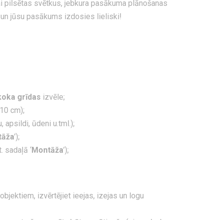
 vai pilsētas svētkus, jebkura pasākuma plānošanas
kā un jūsu pasākums izdosies lieliski!
koka grīdas
izvēle;
 10 cm);
psildi, ūdeni u.tml.);
tāža
’);
. sadaļā ‘
Montāža
’);
bjektiem, izvērtējiet ieejas, izejas un logu