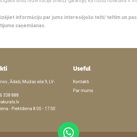
gāka telšu rezervācija sniedz garantiju, ka mūsu noliktavā ir vis
zējiet informāciju par jums interesējošo telti/ teltīm un pa
ūtījuma saņemšanas.
kti
Useful
ov., Ādaži, Muižas iela 9, LV-
Kontakti
Par mums
6 338 888
akurats.lv
ena - Piektdiena 8.00 - 17.00