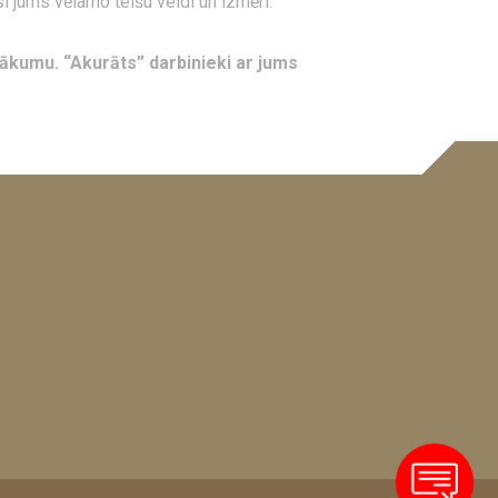
i jums vēlamo telšu veidi un izmēri.
sākumu. “Akurāts” darbinieki ar jums