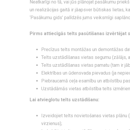
Neatkarīgi no tā, vai jūs plānojat pasākumu priek
un realizācijas gaitā ir jāapsver būtiskas lietas, k
‘Pasākumu gids’ palīdzēs jums veiksmīgi saplāno
Pirms attiecīgās telts pasūtīšanas izvērtējat 
Precīzus telts montāžas un demontāžas da
Telts uzstādīšanas vietas segumu (zālājs, asf
Telts uzstādīšanas vietas pamatu (tam ir jāb
Elektrības un ūdensvada pievadus (ja nepiec
Piebraucamā ceļa esamību un atbilstību pasū
Uzstādāmās vietas atbilstība telts izmēriem
Lai atvieglotu telts uzstādīšanu:
Izveidojiet telts novietošanas vietas plānu (
virzienus);