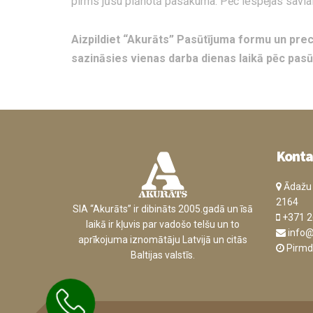
pirms jūsu plānotā pasākuma. Pēc iespējas savlaicī
Aizpildiet “Akurāts” Pasūtījuma formu un preci
sazināsies vienas darba dienas laikā pēc pas
Konta
Ādažu n
2164
SIA “Akurāts” ir dibināts 2005.gadā un īsā
+371 2
laikā ir kļuvis par vadošo telšu un to
info@
aprīkojuma iznomātāju Latvijā un citās
Pirmdi
Baltijas valstīs.