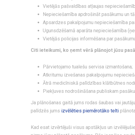
Vietējās pašvaldības atļaujas nepieciešamīb
Nepieciešamība apdrošināt pasākumu un tā 
Apsardzes pakalpojumu nepieciešamība pasā
Ugunsdzēšamā aparāta nepieciešamība (ņemot
Vietējās policijas informēšana par pasākumu
Citi ieteikumi, ko ņemt vērā plānojot jūsu pa
Pārvietojamo tualešu servisa izmantošana;
Atkritumu izvešanas pakalpojumu nepiecieš
Ātrā medicīniskā palīdzības klātbūtnes nod
Piekļuves nodrošināšana publiskam pasākum
Ja plānošanas gaitā jums rodas šaubas vai jautājum
palīdzēs jums
izvēlēties piemērotāko telti
plānot
Kad esat izvērtējuši visus apstākļus un izvēlēju