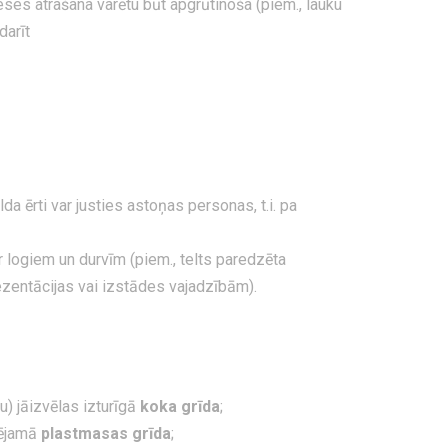
eses atrašana varētu būt apgrūtinoša (piem., lauku
darīt
 ērti var justies astoņas personas, t.i. pa
r logiem un durvīm (piem., telts paredzēta
rezentācijas vai izstādes vajadzībām).
u) jāizvēlas izturīgā
koka grīda
;
lējamā
plastmasas grīda
;