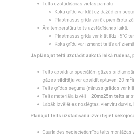
Telts uzstādīšanas vietas pamatu:
Koka grīdu var klāt uz dažādiem segumi
Plastmasas grīda vairāk piemērota zā
Āra temperatūru telts uzstādīšanas laikā:
Plastmasas grīdu var klāt līdz -5°C te
Koka grīdu var izmanot teltīs arī zie
Ja plānojat telti uzstādīt aukstā laikā ruden
Telts apsildi ar speciālām gāzes sildlampām
2
gāzes
sildītāju
var apsildīt aptuveni 20
m
l
Telts grīdas segumu (mīnuss grādos var klāt
Telts materiāla izvēli –
20mx25m telts
ar s
Labāk izvēlēties noslēgtas, vienviru durvis, 
Plānojot telts uzstādīšanu izvērtējiet sekojo
Caurlaides nepieciešamība telts montāžas v