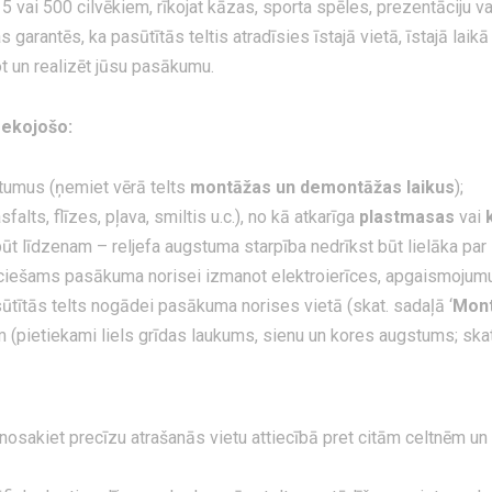
š 5 vai 500 cilvēkiem, rīkojat kāzas, sporta spēles, prezentāciju
as garantēs, ka pasūtītās teltis atradīsies īstajā vietā, īstajā lai
t un realizēt jūsu pasākumu.
sekojošo:
tumus (ņemiet vērā telts
montāžas un demontāžas laikus
);
alts, flīzes, pļava, smiltis u.c.), no kā atkarīga
plastmasas
vai
ūt līdzenam – reljefa augstuma starpība nedrīkst būt lielāka par
iešams pasākuma norisei izmanot elektroierīces, apgaismojumu, a
tītās telts nogādei pasākuma norises vietā (skat. sadaļā ‘
Mon
 (pietiekami liels grīdas laukums, sienu un kores augstums; skat
nosakiet precīzu atrašanās vietu attiecībā pret citām celtnēm un o