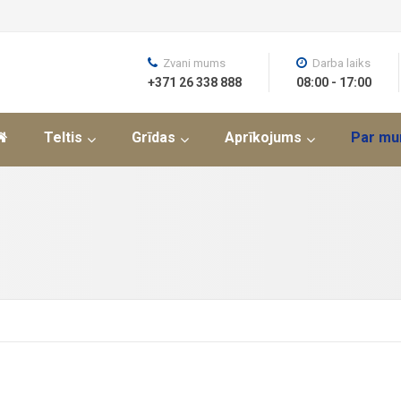
Zvani mums
Darba laiks
+371 26 338 888
08:00 - 17:00
Teltis
Grīdas
Aprīkojums
Par m