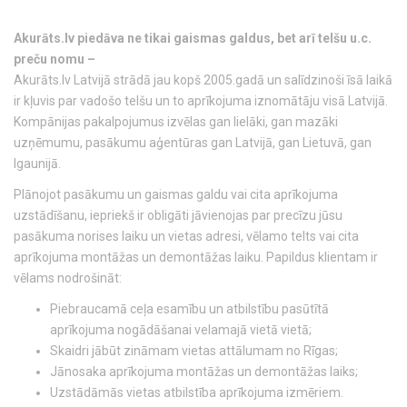
Akurāts.lv piedāva ne tikai gaismas galdus, bet arī telšu u.c.
preču nomu –
Akurāts.lv Latvijā strādā jau kopš 2005.gadā un salīdzinoši īsā laikā
ir kļuvis par vadošo telšu un to aprīkojuma iznomātāju visā Latvijā.
Kompānijas pakalpojumus izvēlas gan lielāki, gan mazāki
uzņēmumu, pasākumu aģentūras gan Latvijā, gan Lietuvā, gan
Igaunijā.
Plānojot pasākumu un gaismas galdu vai cita aprīkojuma
uzstādīšanu, iepriekš ir obligāti jāvienojas par precīzu jūsu
pasākuma norises laiku un vietas adresi, vēlamo telts vai cita
aprīkojuma montāžas un demontāžas laiku. Papildus klientam ir
vēlams nodrošināt:
Piebraucamā ceļa esamību un atbilstību pasūtītā
aprīkojuma nogādāšanai velamajā vietā vietā;
Skaidri jābūt zināmam vietas attālumam no Rīgas;
Jānosaka aprīkojuma montāžas un demontāžas laiks;
Uzstādāmās vietas atbilstība aprīkojuma izmēriem.