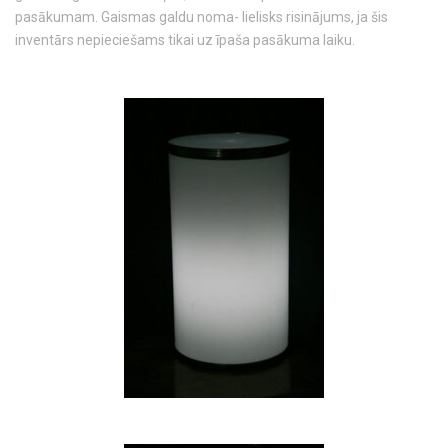
pasākumam. Gaismas galdu noma- lielisks risinājums, ja šis
inventārs nepieciešams tikai uz īpaša pasākuma laiku.