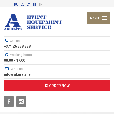
RU
LV
LT
EE
EN
MENU
Call us
+371 26 338 888
Working hours
08:00 - 17:00
Write us
info@akurats.lv
ORDER NOW