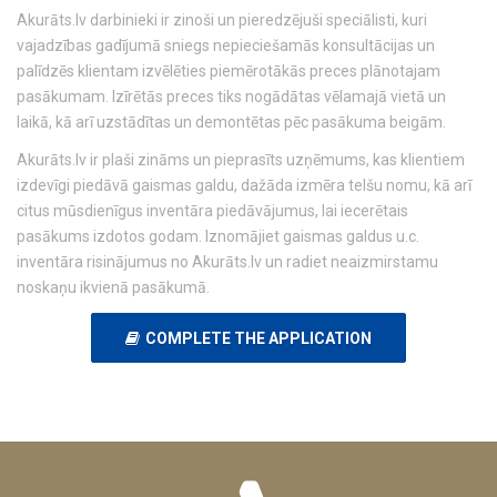
Akurāts.lv darbinieki ir zinoši un pieredzējuši speciālisti, kuri
vajadzības gadījumā sniegs nepieciešamās konsultācijas un
palīdzēs klientam izvēlēties piemērotākās preces plānotajam
pasākumam. Izīrētās preces tiks nogādātas vēlamajā vietā un
laikā, kā arī uzstādītas un demontētas pēc pasākuma beigām.
Akurāts.lv ir plaši zināms un pieprasīts uzņēmums, kas klientiem
izdevīgi piedāvā gaismas galdu, dažāda izmēra telšu nomu, kā arī
citus mūsdienīgus inventāra piedāvājumus, lai iecerētais
pasākums izdotos godam. Iznomājiet gaismas galdus u.c.
inventāra risinājumus no Akurāts.lv un radiet neaizmirstamu
noskaņu ikvienā pasākumā.
COMPLETE THE APPLICATION