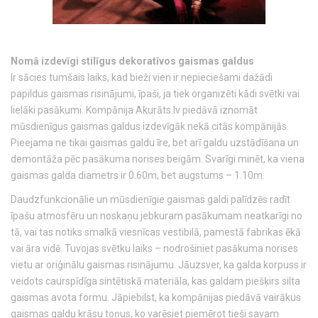
Nomā izdevīgi stilīgus dekoratīvos gaismas galdus
Ir sācies tumšais laiks, kad bieži vien ir nepieciešami dažādi
papildus gaismas risinājumi, īpaši, ja tiek organizēti kādi svētki vai
lielāki pasākumi. Kompānija Akurāts.lv piedāvā iznomāt
mūsdienīgus gaismas galdus izdevīgāk nekā citās kompānijās.
Pieejama ne tikai gaismas galdu īre, bet arī galdu uzstādīšana un
demontāža pēc pasākuma norises beigām. Svarīgi minēt, ka viena
gaismas galda diametrs ir 0.60m, bet augstums – 1.10m.
Daudzfunkcionālie un mūsdienīgie gaismas galdi palīdzēs radīt
īpašu atmosfēru un noskaņu jebkuram pasākumam neatkarīgi no
tā, vai tas notiks smalkā viesnīcas vestibilā, pamestā fabrikas ēkā
vai āra vidē. Tuvojas svētku laiks – nodrošiniet pasākuma norises
vietu ar oriģinālu gaismas risinājumu. Jāuzsver, ka galda korpuss ir
veidots caurspīdīga sintētiskā materiāla, kas galdam piešķirs silta
gaismas avota formu. Jāpiebilst, ka kompānijas piedāvā vairākus
gaismas galdu krāsu toņus, ko varēsiet piemērot tieši savam