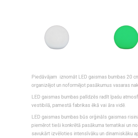
Piedāvājam iznomāt LED gaismas bumbas 20 cm un
organizējot un noformējot pasākumus vasaras nakt
LED gaismas bumbas palīdzēs radīt īpašu atmosf
vestibilā, pamestā fabrikas ēkā vai āra vidē.
LED gaismas bumbas būs orģināls gaismas risinā
piemērot tieši konkrētā pasākuma tematikai un no
savukārt izvēloties intensīvāku un dinamiskāku a