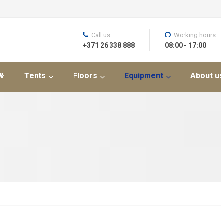
Call us
Working hours
+371 26 338 888
08:00 - 17:00
Tents
Floors
Equipment
About u