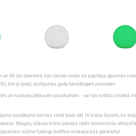
 40 cm diametrā, kas lieliski noder kā papildus gaismas risi
īs, bet jo īpaši, iestājoties gada tumšākajam periodam.
ēru un noskaņu jebkuram pasākumam - vai tas notiktu smalkā vi
jums pasākuma norises vietā īpaši dēļ 16 krāsu toņiem, ko ies
skaņai. Maigas, blāvas krāsu parejas radīs nomierinošu atmosfēr
pgaismes režīma funkciju ballītes noskaņa būs garantēta!