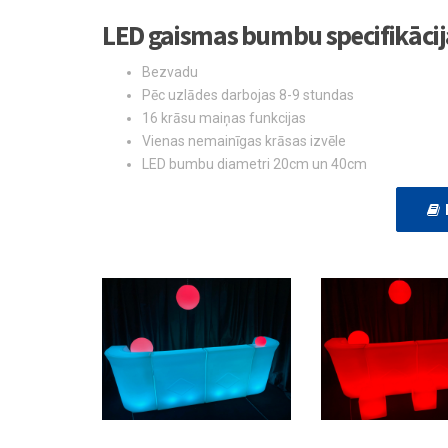
LED gaismas bumbu specifikācij
Bezvadu
Pēc uzlādes darbojas 8-9 stundas
16 krāsu maiņas funkcijas
Vienas nemainīgas krāsas izvēle
LED bumbu diametri 20cm un 40cm