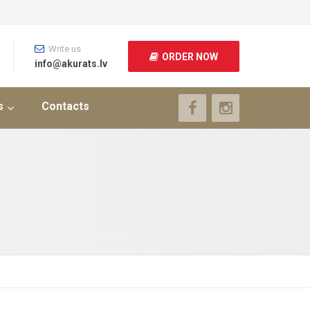
Write us
ORDER NOW
info@akurats.lv
s
Contacts