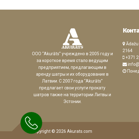
Конт
Ādažu n
2164
ООО “Akurāts” учреждено в 2005 году и
+371 2
за короткое время стало ведущим
info@
предприятием, предлагающим в
Понед
аренду шатры и их оборудование в
Латвии. С 2007 года “Akurāts”
предлагает свои услуги прокату
шатров также на территории Литвы и
Эстонии.
Copyright © 2026 Akurats.com