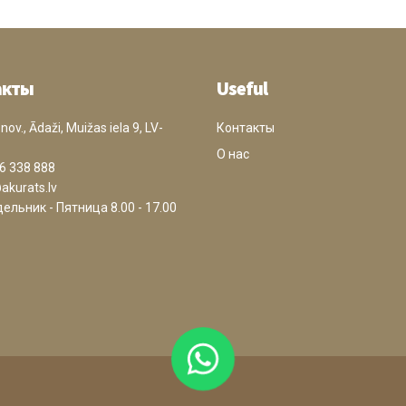
акты
Useful
ov., Ādaži, Muižas iela 9, LV-
Контакты
О нас
6 338 888
akurats.lv
ельник - Пятница 8.00 - 17.00