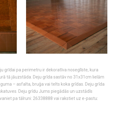
 grīdai pa perimetru ir dekoratīva noseglīste, kura
urā tā jāuzstāda. Deju grīda sastāv no 31x31cm lielām
uma – asfalta, bruģa vai telts koka grīdas. Deju grīda
s skatuves. Deju grīdu Jums piegādās un uzstādīs
niet pa tālruni: 26338888 vai rakstiet uz e-pastu: