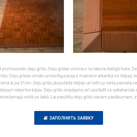
fesionālo deju grīdu. Deju grīdas virsma ir no lakota dabīgā koka. Deju
u. Deju grīdas izmēri un konfigurācija ir maināmi atkarībā no telpas, k
mā ik pa 31cm. Deju grīdu jāuzstāda telpās un teltī uz cieta pamata seg
i dejojot neķertos kājas. Deju grīdu iespējams arī uzstādīt uz saliekamā
eciešamajā vietā un laikā. Lai pasūtītu deju grīdu savam pasākumam, zva
ЗАПОЛНИТЬ ЗАЯВКУ