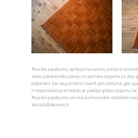
Akurāts pasākumu aprīkojuma serviss piedāvā iznomāt pro
veido pakāpenisku pāreju no pamata seguma uz deju grīd
plāksnēm, kas ļauj izmērus mainīt gan platumā, gan garu
ir nepieciešama arī telpās ar paklāja grīdas segumu, la
Akurāts pasākumu servisa profesionālie darbinieki nepi
akurats@akurats.lv.