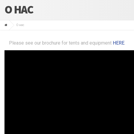
О НАС
О нас
Please see our brochure for tents and equipment
HERE
.