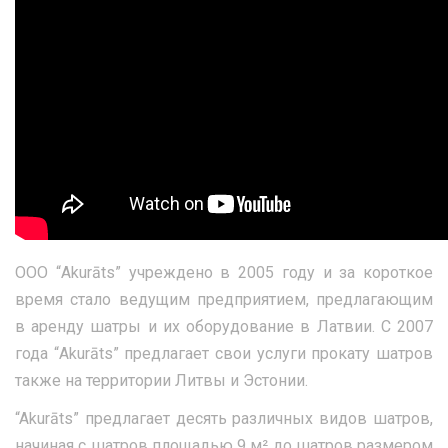
ООО “Akurāts” учреждено в 2005 году и за короткое
время стало ведущим предприятием, предлагающим
в аренду шатры и их оборудование в Латвии. С 2007
года “Akurāts” предлагает свои услуги прокату шатров
также на территории Литвы и Эстонии.
“Akurāts” предлагает десять различных видов шатров,
начиная с шатров площадью 9 м² до шатров размером