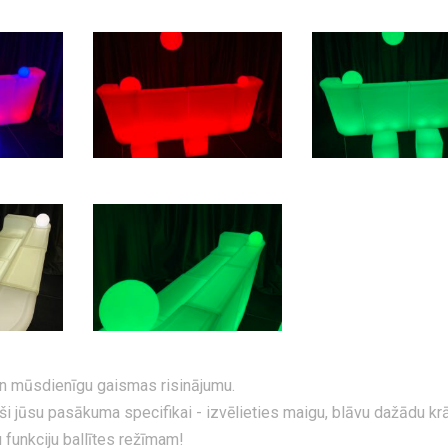
un mūsdienīgu gaismas risinājumu.
ši jūsu pasākuma specifikai - izvēlieties maigu, blāvu dažādu kr
u funkciju ballītes režīmam!