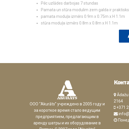
Pēc uzlādes darbojas 7 stundas
Pamata un stūra modulim zem galda ir praktisks 
pamata moduļa izmērs 0.9m x 0.75m x H 1.1m
stūra moduļa izmērs 0.8m x 0.8m x H 1.1m
Конт
Ādažu n
2164
ООО “Akurāts” учреждено в 2005 году и
+371 2
за короткое время стало ведущим
info@
предприятием, предлагающим в
Понед
аренду шатры и их оборудование в