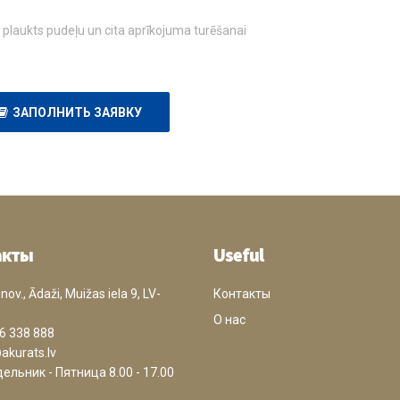
plaukts pudeļu un cita aprīkojuma turēšanai
ЗАПОЛНИТЬ ЗАЯВКУ
акты
Useful
ov., Ādaži, Muižas iela 9, LV-
Контакты
О нас
6 338 888
akurats.lv
ельник - Пятница 8.00 - 17.00