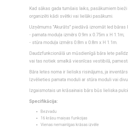
Kad sākas gada tumšais laiks, pasākumiem bieži vi
organizēti kādi svētki vai lielāki pasākumi.
Uzņēmums "Akurāts" piedāvā iznomāt led bāras 
- pamata moduļa izmērs 0.9m x 0.75m x H 1.1m;
- stūra moduļa izmērs 0.8m x 0.8m x H 1.1m.
Daudzfunkcionālā un mūsdienīgā bāra lete palīdz
vai tas notiek smalkā viesnīcas vestibilā, pamestā
Bāra letes noma ir lielisks risinājums, ja inventā
Izvēlieties pamata moduli ar stūra moduli vai di
Izgaismotais un krāsainais bārs būs lieliska pulcē
Specifikācija:
Bezvadu
16 krāsu maiņas funkcijas
Vienas nemainīgas krāsas izvēle