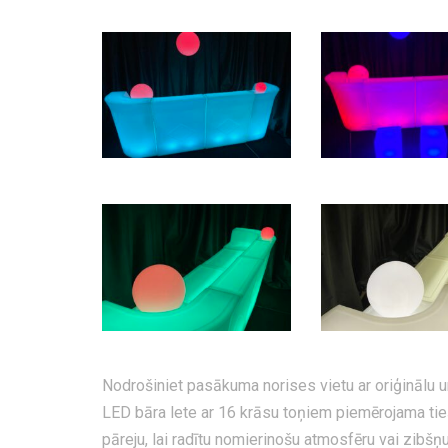
Nodrošiniet pasākuma norises vietu ar oriģinālu 
LED bāra lete ar 16 krāsu toņiem piemērojama tie
pāreju, lai radītu nomierinošu atmosfēru vai zibšņ