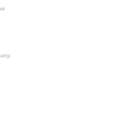
iek
arīgi