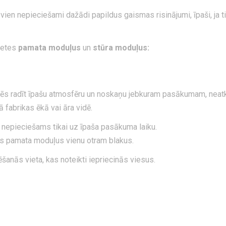
en nepieciešami dažādi papildus gaismas risinājumi, īpaši, ja t
letes
pamata moduļus
un
stūra moduļus:
ēs radīt īpašu atmosfēru un noskaņu jebkuram pasākumam, neatk
 fabrikas ēkā vai āra vidē.
rs nepieciešams tikai uz īpaša pasākuma laiku.
vus pamata moduļus vienu otram blakus.
šanās vieta, kas noteikti iepriecinās viesus.