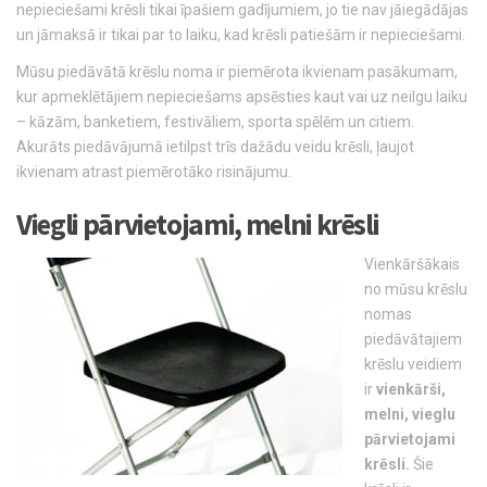
nepieciešami krēsli tikai īpašiem gadījumiem, jo tie nav jāiegādājas
un jāmaksā ir tikai par to laiku, kad krēsli patiešām ir nepieciešami.
Mūsu piedāvātā krēslu noma ir piemērota ikvienam pasākumam,
kur apmeklētājiem nepieciešams apsēsties kaut vai uz neilgu laiku
– kāzām, banketiem, festivāliem, sporta spēlēm un citiem.
Akurāts piedāvājumā ietilpst trīs dažādu veidu krēsli, ļaujot
ikvienam atrast piemērotāko risinājumu.
Viegli pārvietojami, melni krēsli
Vienkāršākais
no mūsu krēslu
nomas
piedāvātajiem
krēslu veidiem
ir
vienkārši,
melni, vieglu
pārvietojami
krēsli.
Šie