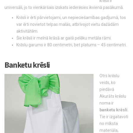
krēsli ir
universāli, jo to vienkāršais izskats iederēsies ikvienā pasākumā.
Krēsli ir ērti pārvietojami, un nepieciešamības gadījumā, tos
var ērti novietot telpas malās, atbrīvojot vietu dažādām
aktivitātēm.
Šie krēsli ir melnā krāsā ar gaiši pelēku metāla rāmi.
Krēslu garums ir 80 centimetri, bet platums – 45 centimetri.
Banketu krēsli
Otrs krēslu
veids, ko
piedāvā
Akurāts krēslu
noma ir
banketu krēsli.
Tie ir izgatavoti
no mīksta
materiāla,