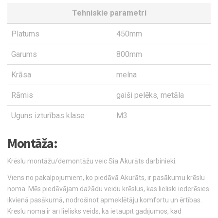
Tehniskie parametri
Platums
450mm
Garums
800mm
Krāsa
melna
Rāmis
gaiši pelēks, metāla
Uguns izturības klase
M3
Montāža:
Krēslu montāžu/demontāžu veic Sia Akurāts darbinieki.
Viens no pakalpojumiem, ko piedāvā Akurāts, ir pasākumu krēslu
noma. Mēs piedāvājam dažādu veidu krēslus, kas lieliski iederēsies
ikvienā pasākumā, nodrošinot apmeklētāju komfortu un ērtības.
Krēslu noma ir arī lielisks veids, kā ietaupīt gadījumos, kad