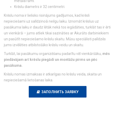
metāla rāmi.
Krēslu diametrs ir 32 centimetri.
Krēslu noma ir lielisks risinājums gadījumos, kad krēsli
nepieciešami uz salīdzinoši neilgu laiku. Iznomāt krēslus uz
pasākuma laiku ir daudz lētāk nekā tos iegādāties, turklāt tas ir ērti
un vienkārši – jums atliek tikai sazināties ar Akurāts darbiniekiem
un pasūtīt nepieciešamo krēslu skaitu. Mūsu speciālisti palīdzēs
jums izvēlēties atbilstošāko krēslu veidu un skaitu.
Turklāt, lai pasākumu organizēšanu padarītu vēl vienkāršāku,
mēs
piedāvājam arī krēslu piegādi un montāžu pirms un pēc
pasākuma.
Krēslu nomas izmaksas ir atkarīgas no krēslu veida, skaita un
nepieciešamā lietošanas laika.
ЗАПОЛНИТЬ ЗАЯВКУ