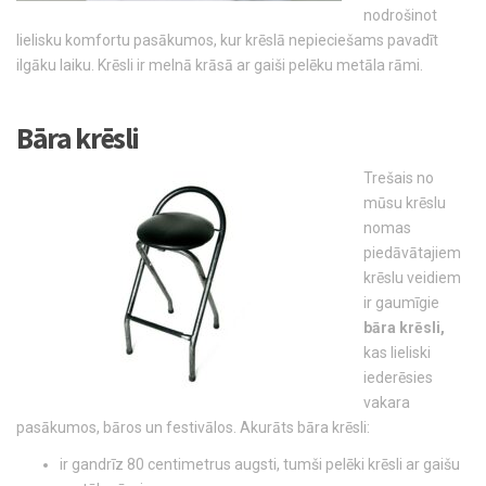
nodrošinot
lielisku komfortu pasākumos, kur krēslā nepieciešams pavadīt
ilgāku laiku. Krēsli ir melnā krāsā ar gaiši pelēku metāla rāmi.
Bāra krēsli
Trešais no
mūsu krēslu
nomas
piedāvātajiem
krēslu veidiem
ir gaumīgie
bāra krēsli,
kas lieliski
iederēsies
vakara
pasākumos, bāros un festivālos. Akurāts bāra krēsli:
ir gandrīz 80 centimetrus augsti, tumši pelēki krēsli ar gaišu