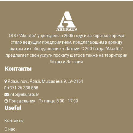
ООО “Akurāts” учреждено в 2005 году и за короткое время
стало ведущим предприятием, предлагающим в аренду
шатры и их оборудование в Латвии. С 2007 года “Akurāts”
предлагает свои услуги прокату шатров также на территории
Литвы и Эстонии.
Контакты
Ādažu nov., Ādaži, Muižas iela 9, LV-2164
+371 26 338 888
info@akurats.lv
Понедельник - Пятница 8.00 - 17.00
Useful
Контакты
О нас