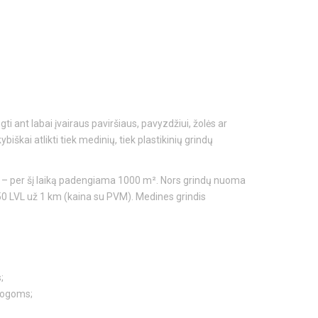
i ant labai įvairaus paviršiaus, pavyzdžiui, žolės ar
škai atlikti tiek medinių, tiek plastikinių grindų
s – per šį laiką padengiama 1000 m². Nors grindų nuoma
0,50 LVL už 1 km (kaina su PVM). Medines grindis
;
mogoms;