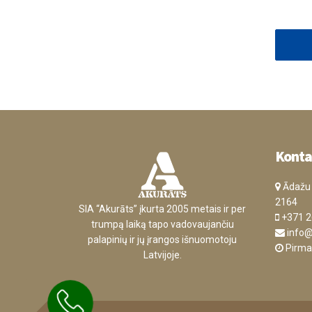
Konta
Ādažu n
2164
SIA “Akurāts” įkurta 2005 metais ir per
+371 2
trumpą laiką tapo vadovaujančiu
info@
palapinių ir jų įrangos išnuomotoju
Pirmad
Latvijoje.