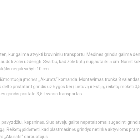
en, kur galima atvykti krovininiu transportu. Medines grindis galima dengt
oti žolei uždengti. Svarbu, kad žolė būtų nupjauta iki 5 cm. Norint kokybi
štis negali viršyti 10 cm.
ir išmontuoja įmonės ,,Akurāts“ komanda. Montavimas trunka 8 valanda
ėlto pristatant grindis už Rygos bei į Lietuvą ir Estiją, reikėtų mokėti 
s grindis pristato 3,5 t svorio transportas.
, pavyzdžiui, kepsninės. Šiuo atveju galite nepataisomai sugadinti grindis
ą. Reikėtų įsidėmėti, kad plastmasinės grindys netinka aktyvioms pra
ės „Akurāts“ darbuotojus.