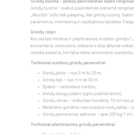
Grindų nuoma – puikus pasirinkimas lauko rengini
Grindų nuoma – puikus pasirinkimas įvairiems renginiams
,,Akurāts“ siūlo tiek palapinių, tiek grindų nuomą. Galite 
parametrus, montavimą ir naudojimosi taisykles. Palapi
Grindų rūšys
Kuo skiriasi medinės ir plastmasinės mobilios grindys? Jo
koncertams, vestuvėms, šokiams ir kitai aktyviai veiklai
netinka šokiams, bet labai tinka ramesnėms šventėms, p
Techniniai medinių grindų parametrai:
Grindų plotis – nuo 5 m iki 20 m;
Grindų ilgis – nuo 5 m iki 50 m;
Spalva – natūralaus medžio;
Grindų dangą sudaro lygios pušinės lentos;.
Grindų rėmas – cinkuotas metalinis, 10 cm nuo p
Medinėms grindims nėra svarbus metų laikas – j
Grindų patvarumas apkrovai – apie 200 kg/1 m², tai
Techniniai plastmasinių grindų parametrai: