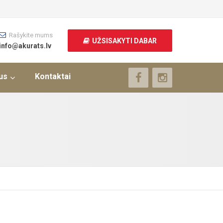
Rašykite mums
UŽSISAKYTI DABAR
info@akurats.lv
us
Kontaktai