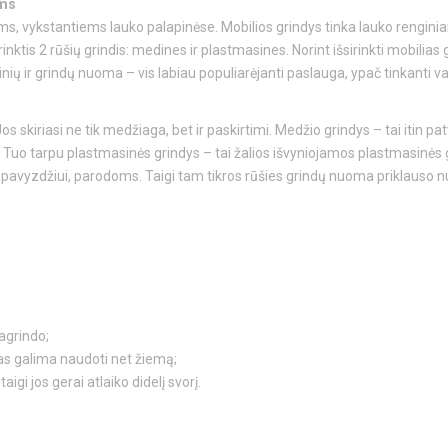
ams
, vykstantiems lauko palapinėse. Mobilios grindys tinka lauko renginiam
rinktis 2 rūšių grindis: medines ir plastmasines. Norint išsirinkti mobilias g
nių ir grindų nuoma – vis labiau populiarėjanti paslauga, ypač tinkanti
s skiriasi ne tik medžiaga, bet ir paskirtimi. Medžio grindys – tai itin pa
. Tuo tarpu plastmasinės grindys – tai žalios išvyniojamos plastmasinės g
avyzdžiui, parodoms. Taigi tam tikros rūšies grindų nuoma priklauso nu
agrindo;
as galima naudoti net žiemą;
gi jos gerai atlaiko didelį svorį.