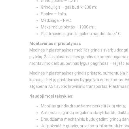
Grindų plotis – 1,2 m;
Grindų ilgis – gali būti iki 800 m;
Spalva – žalia;
Medžiaga – PVC;
Maksimalus plotas – 1000 m²;
Plastmasines grindis galima naudoti iki -5˚ C.
Montavimas ir pristatymas
Medines ir plastmasines mobilias grindis svarbu dengti t
plytelių. Žalias plastmasines grindis rekomenduojama naud
montavimo darbus, būtinas lygus pagrindas – reljefo auk
Medines ir plastmasines grindis pristato, sumontuoja 
kainuoja, bet jų pristatymas Rygoje yra nemokamas. Vis d
atgabena 7,5 t svorio krovininis transportas. Plastmasine
Naudojimosi taisyklės:
Mobilias grindis draudžiama perkelti į kitą vietą;
Ant mobilių grindų negalima statyti karštų daiktų
Draudžiama mechaniniu būdu gadinti grindų dang
Jei pažeidėte grindis, privaloma informuoti įmon