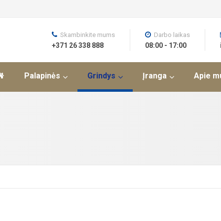
Skambinkite mums
Darbo laikas
+371 26 338 888
08:00 - 17:00
Palapinės
Grindys
Įranga
Apie m