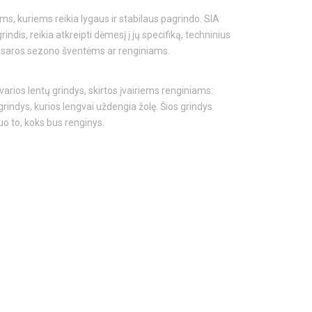
s, kuriems reikia lygaus ir stabilaus pagrindo. SIA
rindis, reikia atkreipti dėmesį į jų specifiką, techninius
 vasaros sezono šventėms ar renginiams.
tvarios lentų grindys, skirtos įvairiems renginiams:
rindys, kurios lengvai uždengia žolę. Šios grindys
o to, koks bus renginys.