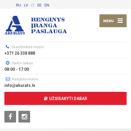
RU
LV
LT
EE
EN
MENU
Skambinkite mums
+371 26 338 888
Darbo laikas
08:00 - 17:00
Rašykite mums
info@akurats.lv
UŽSISAKYTI DABAR