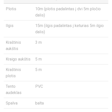
Plotis
10m (plotis padalintas į dvi 5m pločio
dalis)
Ilgis
15m (ilgis padalintas į keturias 5m ilgio
dalis)
Kraštinis
3 m
aukštis
Kraigo aukštis
5 m
Kraštinis
5 m
plotis
Tento
PVC
audeklas
Spalva
balta