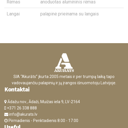
Rėmas
anoduotas alumininis rėmas
Langai
palapinė prieinama su langais
SIA “Akurāts” įkurta 2005 metais ir per trumpą laiką tapo
vadovaujančiu palapinių ir jų įrangos išnuomotoju Latvijoje.
Kontaktai
Ādažu nov., Ādaži, Muižas iela 9, LV-2164
+371 26 338 888
info@akurats.lv
Pirmadienis - Penktadienis 8.00 - 17.00
Useful