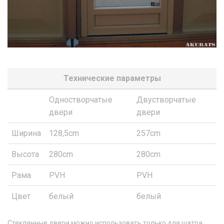
Технические параметры
Одностворчатые
Двустворчатые
двери
двери
Ширина
128,5cm
257cm
Высота
280cm
280cm
Рама
PVH
PVH
Цвет
белый
белый
Стеклянные двери можно использовать только для шатра