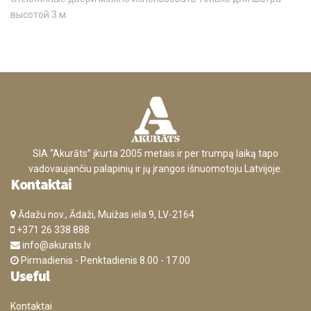
высотой 3 м.
SIA “Akurāts” įkurta 2005 metais ir per trumpą laiką tapo
vadovaujančiu palapinių ir jų įrangos išnuomotoju Latvijoje.
Kontaktai
Ādažu nov., Ādaži, Muižas iela 9, LV-2164
+371 26 338 888
info@akurats.lv
Pirmadienis - Penktadienis 8.00 - 17.00
Useful
Kontaktai