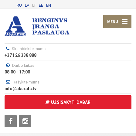
RU
LV
LT
EE
EN
MENU
Skambinkite mums
+371 26 338 888
Darbo laikas
08:00 - 17:00
Rašykite mums
info@akurats.lv
UŽSISAKYTI DABAR