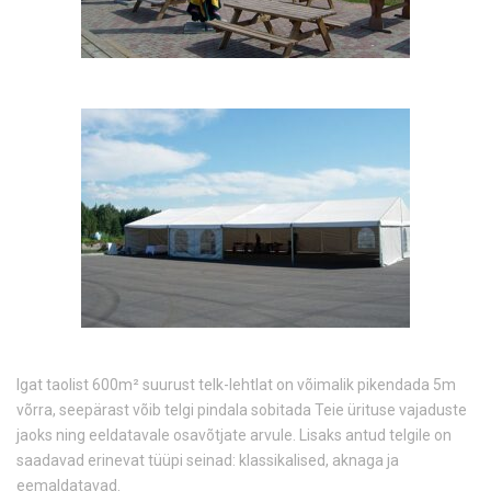
Igat taolist 600m² suurust telk-lehtlat on võimalik pikendada 5m
võrra, seepärast võib telgi pindala sobitada Teie ürituse vajaduste
jaoks ning eeldatavale osavõtjate arvule. Lisaks antud telgile on
saadavad erinevat tüüpi seinad: klassikalised, aknaga ja
eemaldatavad.