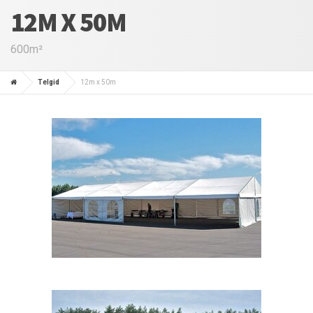
12M X 50M
600m²
Telgid
12m x 50m