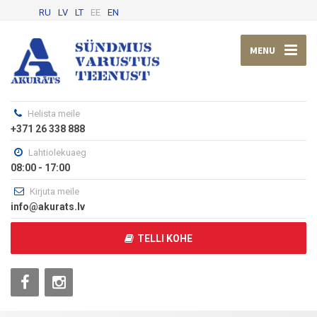
RU
LV
LT
EE
EN
MENU
Helista meile
+371 26 338 888
Lahtiolekuaeg
08:00 - 17:00
Kirjuta meile
info@akurats.lv
TELLI KOHE