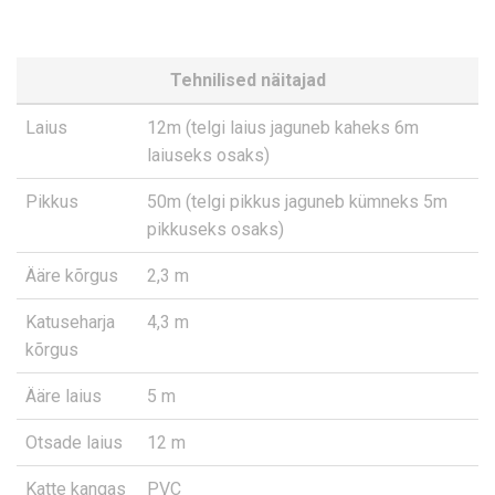
Tehnilised näitajad
Laius
12m (telgi laius jaguneb kaheks 6m
laiuseks osaks)
Pikkus
50m (telgi pikkus jaguneb kümneks 5m
pikkuseks osaks)
Ääre kõrgus
2,3 m
Katuseharja
4,3 m
kõrgus
Ääre laius
5 m
Otsade laius
12 m
Katte kangas
PVC