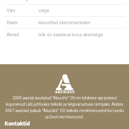
Värv
valge
Raam
anooditud alumiiniumraam
Aknad
telk on saadaval koos akendega
2005.aastal asutatud “Akurāts” OÜ on lühikese aja jooksul
kujunenud Läti juhtivaks telkide ja telgivarustuse rentijaks. Alates
2007.aastast pakub “Akurāts” OÜ telkide renditeenuseid ka Leedu
ja Eesti territooriumil.
Kontaktid