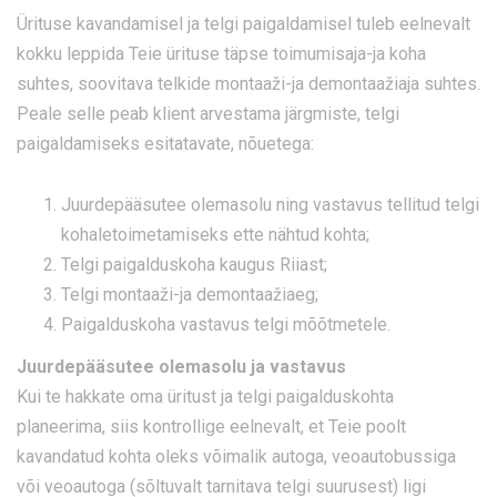
Ürituse kavandamisel ja telgi paigaldamisel tuleb eelnevalt
kokku leppida Teie ürituse täpse toimumisaja-ja koha
suhtes, soovitava telkide montaaži-ja demontaažiaja suhtes.
Peale selle peab klient arvestama järgmiste, telgi
paigaldamiseks esitatavate, nõuetega:
Juurdepääsutee olemasolu ning vastavus tellitud telgi
kohaletoimetamiseks ette nähtud kohta;
Telgi paigalduskoha kaugus Riiast;
Telgi montaaži-ja demontaažiaeg;
Paigalduskoha vastavus telgi mõõtmetele.
Juurdepääsutee olemasolu ja vastavus
Kui te hakkate oma üritust ja telgi paigalduskohta
planeerima, siis kontrollige eelnevalt, et Teie poolt
kavandatud kohta oleks võimalik autoga, veoautobussiga
või veoautoga (sõltuvalt tarnitava telgi suurusest) ligi