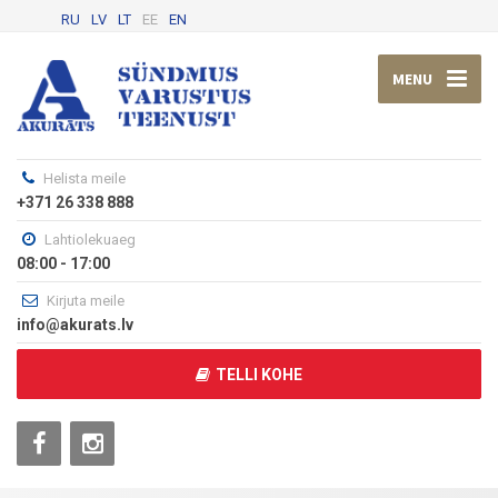
RU
LV
LT
EE
EN
MENU
Helista meile
+371 26 338 888
Lahtiolekuaeg
08:00 - 17:00
Kirjuta meile
info@akurats.lv
TELLI KOHE