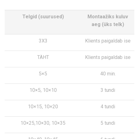
Telgid (suurused)
Montaažiks kuluv
aeg (üks telk)
3X3
Klients paigaldab ise
TÄHT
Klients paigaldab ise
5×5
40 min.
10×5, 10×10
3 tundi
10×15, 10×20
4 tundi
10×25,10×30, 10×35
5 tundi