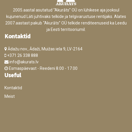
2005.aastal asutatud “Akurāts” OÜ on lühikese aja jooksul
kujunenud Läti juhtivaks telkide ja telgivarustuse rentijaks. Alates
2007.aastast pakub “Akurāts” OÜ telkide renditeenuseid ka Leedu
ja Eesti territooriumil.
Kontaktid
Ādažu nov., Ādaži, Muižas iela 9, LV-2164
+371 26 338 888
info@akurats.lv
Esmaspäevast - Reedeni 8.00 - 17.00
Useful
Kontaktid
Meist