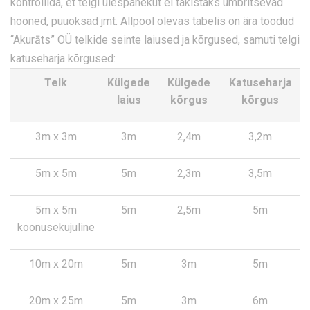
kontrollida, et telgi ülespanekut ei takistaks ümbritsevad
hooned, puuoksad jmt. Allpool olevas tabelis on ära toodud
“Akurāts” OÜ telkide seinte laiused ja kõrgused, samuti telgi
katuseharja kõrgused:
Telk
Külgede
Külgede
Katuseharja
laius
kõrgus
kõrgus
3m x 3m
3m
2,4m
3,2m
5m x 5m
5m
2,3m
3,5m
5m x 5m
5m
2,5m
5m
koonusekujuline
10m x 20m
5m
3m
5m
20m x 25m
5m
3m
6m