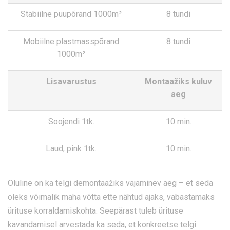
Stabiilne puupõrand 1000m²
8 tundi
Mobiilne plastmasspõrand
8 tundi
1000m²
Lisavarustus
Montaažiks kuluv
aeg
Soojendi 1tk.
10 min.
Laud, pink 1tk.
10 min.
Oluline on ka telgi demontaažiks vajaminev aeg – et seda
oleks võimalik maha võtta ette nähtud ajaks, vabastamaks
ürituse korraldamiskohta. Seepärast tuleb ürituse
kavandamisel arvestada ka seda, et konkreetse telgi