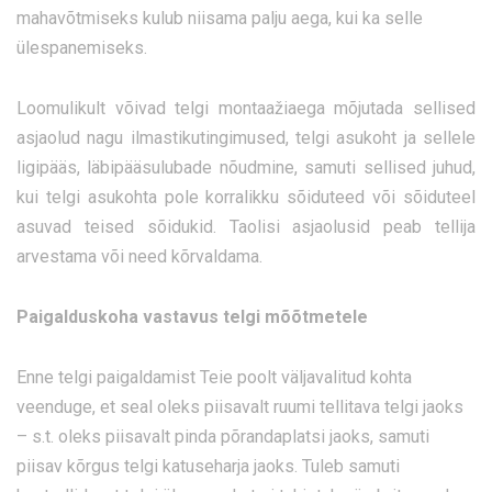
mahavõtmiseks kulub niisama palju aega, kui ka selle
ülespanemiseks.
Loomulikult võivad telgi montaažiaega mõjutada sellised
asjaolud nagu ilmastikutingimused, telgi asukoht ja sellele
ligipääs, läbipääsulubade nõudmine, samuti sellised juhud,
kui telgi asukohta pole korralikku sõiduteed või sõiduteel
asuvad teised sõidukid. Taolisi asjaolusid peab tellija
arvestama või need kõrvaldama.
Paigalduskoha vastavus telgi mõõtmetele
Enne telgi paigaldamist Teie poolt väljavalitud kohta
veenduge, et seal oleks piisavalt ruumi tellitava telgi jaoks
– s.t. oleks piisavalt pinda põrandaplatsi jaoks, samuti
piisav kõrgus telgi katuseharja jaoks. Tuleb samuti