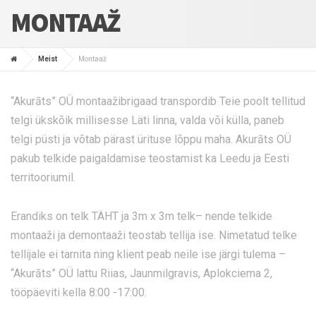
MONTAAŽ
Meist
Montaaž
“Akurāts” OÜ montaažibrigaad transpordib Teie poolt tellitud
telgi ükskõik millisesse Läti linna, valda või külla, paneb
telgi püsti ja võtab pärast ürituse lõppu maha. Akurāts OÜ
pakub telkide paigaldamise teostamist ka Leedu ja Eesti
territooriumil.
Erandiks on telk TÄHT ja 3m x 3m telk– nende telkide
montaaži ja demontaaži teostab tellija ise. Nimetatud telke
tellijale ei tarnita ning klient peab neile ise järgi tulema –
“Akurāts” OÜ lattu Riias, Jaunmilgravis, Aplokciema 2,
tööpäeviti kella 8:00 -17:00.