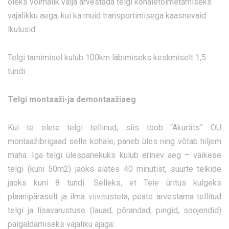
oleks võimalik välja arvestada telgi kohaletoimetamiseks
vajalikku aega, kui ka muid transportimisega kaasnevaid
lkulusid.
Telgi tarnimisel kulub 100km läbimiseks keskmiselt 1,5
tundi.
Telgi montaaži-ja demontaažiaeg
Kui te olete telgi tellinud, siis toob “Akurāts” OÜ
montaažibrigaad selle kohale, paneb üles ning võtab hiljem
maha. Iga telgi ülespanekuks kulub erinev aeg – väikese
telgi (kuni 50m2) jaoks alates 40 minutist, suurte telkide
jaoks kuni 8 tundi. Selleks, et Teie üritus kulgeks
plaanipäraselt ja ilma viivitusteta, peate arvestama tellitud
telgi ja lisavarustuse (lauad, põrandad, pingid, soojendid)
paigaldamiseks vajaliku ajaga: