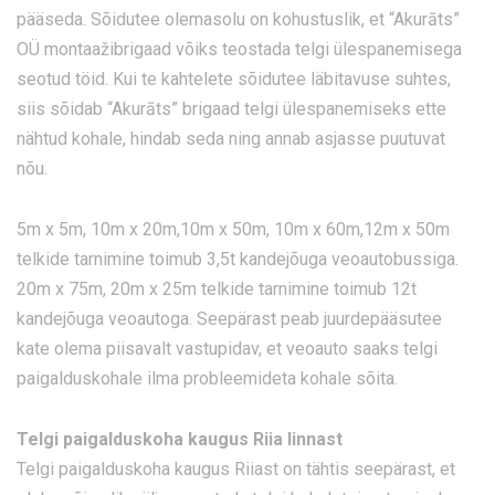
pääseda. Sõidutee olemasolu on kohustuslik, et “Akurāts”
OÜ montaažibrigaad võiks teostada telgi ülespanemisega
seotud töid. Kui te kahtelete sõidutee läbitavuse suhtes,
siis sõidab “Akurāts” brigaad telgi ülespanemiseks ette
nähtud kohale, hindab seda ning annab asjasse puutuvat
nõu.
5m x 5m, 10m x 20m,10m x 50m, 10m x 60m,12m x 50m
telkide tarnimine toimub 3,5t kandejõuga veoautobussiga.
20m x 75m, 20m x 25m telkide tarnimine toimub 12t
kandejõuga veoautoga. Seepärast peab juurdepääsutee
kate olema piisavalt vastupidav, et veoauto saaks telgi
paigalduskohale ilma probleemideta kohale sõita.
Telgi paigalduskoha kaugus Riia linnast
Telgi paigalduskoha kaugus Riiast on tähtis seepärast, et