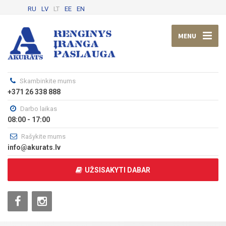
RU
LV
LT
EE
EN
MENU
Skambinkite mums
+371 26 338 888
Darbo laikas
08:00 - 17:00
Rašykite mums
info@akurats.lv
UŽSISAKYTI DABAR