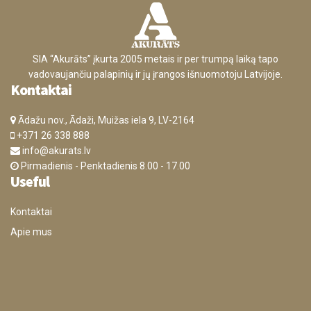
SIA “Akurāts” įkurta 2005 metais ir per trumpą laiką tapo
vadovaujančiu palapinių ir jų įrangos išnuomotoju Latvijoje.
Kontaktai
Ādažu nov., Ādaži, Muižas iela 9, LV-2164
+371 26 338 888
info@akurats.lv
Pirmadienis - Penktadienis 8.00 - 17.00
Useful
Kontaktai
Apie mus