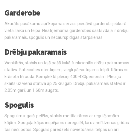
Garderobe
Akurāts pasākumu aprīkojuma serviss piedāvā garderobi jebkurā
vietā, laikā un telpā. Neatņemama garderobes sastāvdaļa ir drēbju
pakaramais, spogulis un necaurspīdīgas starpsienas.
Drēbju pakaramais
Vienkāršs, stabils un tajā pašā laikā funkcionāls drēbju pakaramais
statīvs. Pateicoties ritentiņiem, viegli pārvietojams telpā. Rāmis no
krāsota tērauda. Komplektā pleciņi 400-480personām. Pleciņu
skaits uz viena statīva ap 25-30 gab. Drēbju pakaramais statīvs ir
2.05m garš un 1,60m augsts.
Spogulis
Spogulim ir gaiši pelēks, stabils metāla rāmis ar regulējamām
kājām. Spoguļa kājas iespējams noregulēt, lai uz nelīdzenas grīdas
tas nešūpotos. Spogulis paredzēts novietošanai telpās un arī