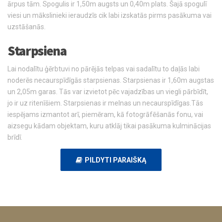
ārpus tām. Spogulis ir 1,50m augsts un 0,40m plats. Šajā spogulī
viesi un mākslinieki ieraudzīs cik labi izskatās pirms pasākuma vai
uzstāšanās.
Starpsiena
Lai nodalītu ģērbtuvi no pārējās telpas vai sadalītu to daļās labi
noderēs necaurspīdīgās starpsienas. Starpsienas ir 1,60m augstas
un 2,05m garas. Tās var izvietot pēc vajadzības un viegli pārbīdīt,
jo ir uz ritenīšiem. Starpsienas ir melnas un necaurspīdīgas.Tās
iespējams izmantot arī, piemēram, kā fotogrāfēšanās fonu, vai
aizsegu kādam objektam, kuru atklāj tikai pasākuma kulminācijas
brīdī.
PILDYTI PARAIŠKĄ